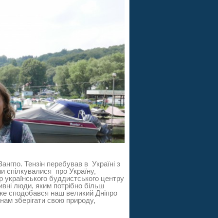
нгпо. Тензін перебував в Україні з
ми спілкувалися про Україну,
ор українського буддистського центру
тивні люди, яким потрібно більш
уже сподобався наш великий Дніпро
янам зберігати свою природу,