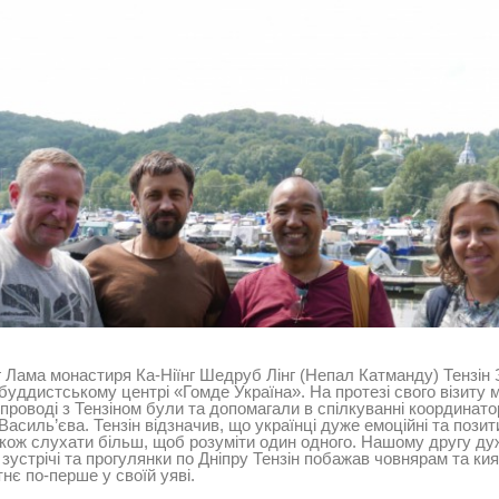
ама монастиря Ка-Ніїнг Шедруб Лінг (Непал Катманду) Тензін За
уддистському центрі «Гомде Україна». На протезі свого візиту 
упроводі з Тензіном були та допомагали в спілкуванні координат
 Василь
’
єва. Тензін відзначив, що українці дуже емоційні та пози
акож слухати більш, щоб розуміти один одного. Нашому другу д
 зустрічі та прогулянки по Дніпру Тензін побажав човнярам та ки
є по-перше у своїй уяві.