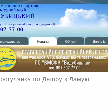
-моторний спортивно-
льтурний клуб
ДУБИЦЬКИЙ
вул. Набережно-Печерська дорога 8
307-77-00
аконодавство
Новини
Об`яви
Для клієн
огулянка по Дніпру з Ламую