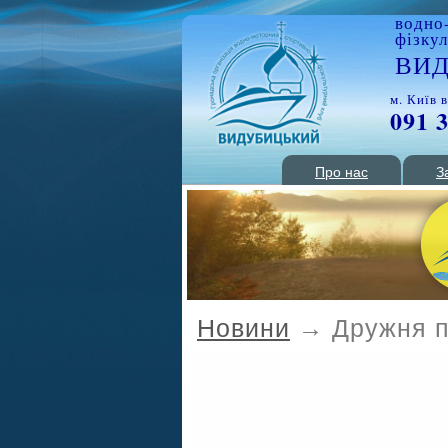
водно
фізку
ВИ
м. Київ 
091 
Про нас
З
Новини
→ Дружня пр