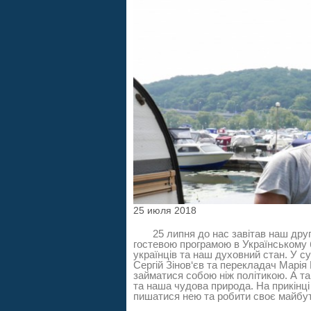
25 июля 2018
25 липня до нас завітав наш друг Л
гостевою програмою в Українському б
українців та наш духовний стан. У с
Сергій Зінов
‘
єв та перекладач Марія
займатися собою ніж політикою. А т
та наша чудова природа. На прикінці
пишатися нею та робити своє майбутн